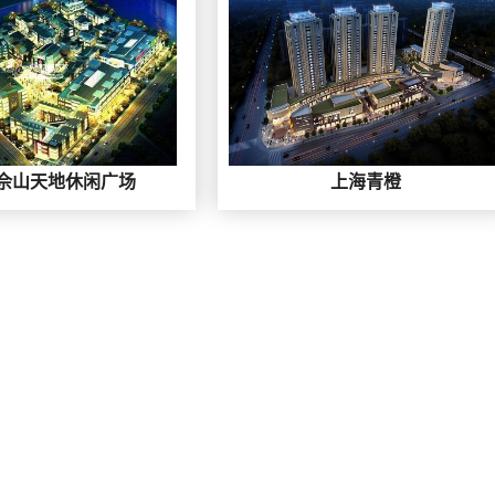
佘山天地休闲广场
上海青橙